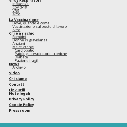
Virus Respiratori
Influenza
Covid-19
VRS
Altro
La Vaccinazione
Dove, quando e come
Vaccinazione sul posto di lavoro
Altro
Chi è a rischio
Bambini
Donne in gravidanza
Anziani
Malati cronici
Cardiopatici
Patologie respiratorie croniche
Diabete
Pazienti fragili
News
Archivio
Video
Chi siamo
Contatti
Link utili
Note legali
Privacy Policy
Cookie Policy
Press room