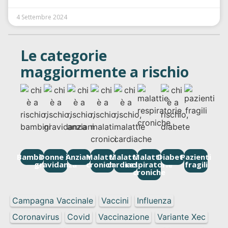
4 Settembre 2024
Le categorie
maggiormente a rischio
Bambini
Donne in
Anziani
Malattie
Malattie
Malattie
Diabete
Pazienti
gravidanza
croniche
cardiache
respiratorie
fragili
croniche
Campagna Vaccinale
Vaccini
Influenza
Coronavirus
Covid
Vaccinazione
Variante Xec