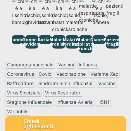
Bambini
Donne in
Anziani
Malattie
Malattie
Malattie
Diabete
Pazienti
gravidanza
croniche
cardiache
respiratorie
fragili
croniche
Campagna Vaccinale
Vaccini
Influenza
Coronavirus
Covid
Vaccinazione
Variante Xec
Raffreddore
Sindromi Simil Influenzali
Vaccino
Virus Sinciziale
Virus Respiratori
Stagione Influenzale
Influenza Aviaria
H5N1
Variantek
Chiedi
agli esperti