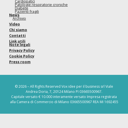
Cardiopatici
Patologie respiratorie croniche
Diabete
Pazienti fragili
News
Archivio
Video
Chi siamo
Contatti
Link utili
Note legali
Privacy Policy
Cookie Policy
Press room
© 2026 – All Rights Reserved Vox idee per il business srl Viale
Andrea Doria, 7, 20124 Milano PI 03665500967.
Capitale versato € 10.000 interamente versato Impresa registrata
alla Camera di Commercio di Milano 03665500967 REA MI 1692455