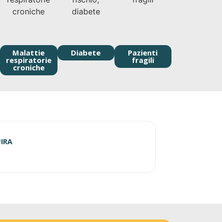
Malattie
Diabete
Pazienti
respiratorie
fragili
croniche
02/04/2026
PIRA
VACCINI ANTINF
Leggi tutto