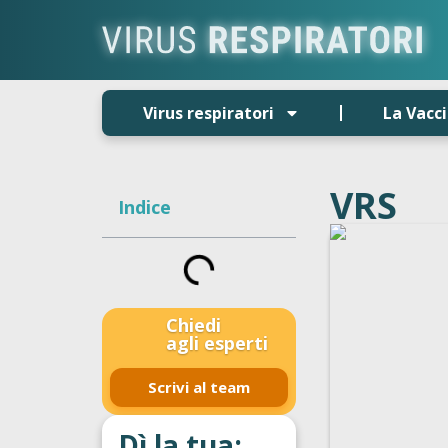
Virus respiratori
La Vacc
VRS
Indice
Chiedi
agli esperti
Scrivi al team
Dì la tua: