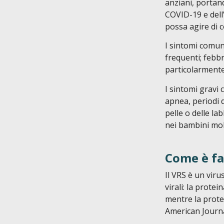
anziani, portand
COVID-19 e dell’
possa agire di 
I sintomi comun
frequenti; febb
particolarmente
I sintomi gravi 
apnea, periodi d
pelle o delle la
nei bambini molt
Come è fat
Il VRS è un viru
virali: la protei
mentre la prote
American Journa