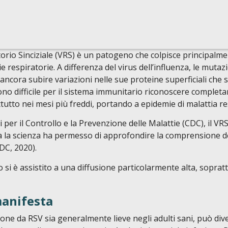
torio Sinciziale (VRS) è un patogeno che colpisce principalm
vie respiratorie. A differenza del virus dell’influenza, le mut
ancora subire variazioni nelle sue proteine superficiali che 
no difficile per il sistema immunitario riconoscere completame
tutto nei mesi più freddi, portando a epidemie di malattia re
 per il Controllo e la Prevenzione delle Malattie (CDC), il VRS
ra la scienza ha permesso di approfondire la comprensione del
DC, 2020).
 si è assistito a una diffusione particolarmente alta, soprat
anifesta
ione da RSV sia generalmente lieve negli adulti sani, può div