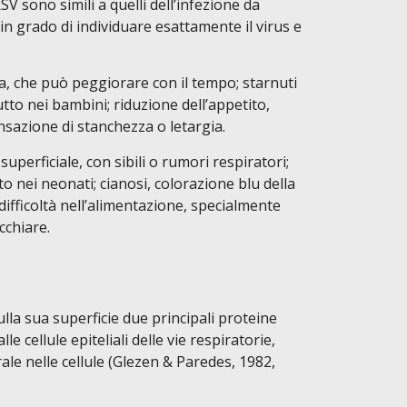
V sono simili a quelli dell’infezione da
in grado di individuare esattamente il virus e
a, che può peggiorare con il tempo; starnuti
to nei bambini; riduzione dell’appetito,
nsazione di stanchezza o letargia.
uperficiale, con sibili o rumori respiratori;
o nei neonati; cianosi, colorazione blu della
 difficoltà nell’alimentazione, specialmente
cchiare.
lla sua superficie due principali proteine
lle cellule epiteliali delle vie respiratorie,
le nelle cellule (Glezen & Paredes, 1982,