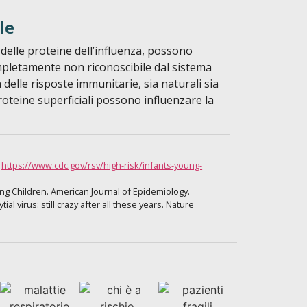
le
 delle proteine dell’influenza, possono
mpletamente non riconoscibile dal sistema
lle risposte immunitarie, sia naturali sia
oteine superficiali possono influenzare la
.
https://www.cdc.gov/rsv/high-risk/infants-young-
oung Children. American Journal of Epidemiology.
ial virus: still crazy after all these years. Nature