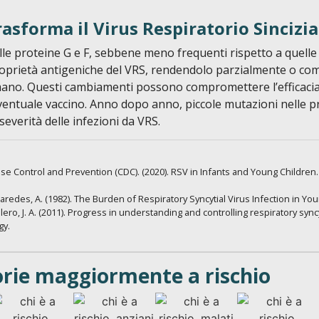
asforma il Virus Respiratorio Sincizia
lle proteine G e F, sebbene meno frequenti rispetto a quelle
roprietà antigeniche del VRS, rendendolo parzialmente o co
no. Questi cambiamenti possono compromettere l’efficacia de
ventuale vaccino. Anno dopo anno, piccole mutazioni nelle pr
severità delle infezioni da VRS.
ase Control and Prevention (CDC). (2020). RSV in Infants and Young Children
Paredes, A. (1982). The Burden of Respiratory Syncytial Virus Infection in Y
Melero, J. A. (2011). Progress in understanding and controlling respiratory syncyt
gy.
orie maggiormente a rischio