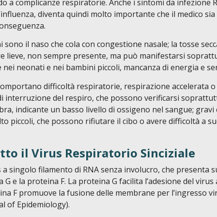
o a complicanze respiratorie. Anche i sintomi da infezione RS
influenza, diventa quindi molto importante che il medico sia 
conseguenza.
i sono il naso che cola con congestione nasale; la tosse secc
re lieve, non sempre presente, ma può manifestarsi soprattut
 nei neonati e nei bambini piccoli, mancanza di energia e se
comportano difficoltà respiratorie, respirazione accelerata o s
i interruzione del respiro, che possono verificarsi soprattutt
bbra, indicante un basso livello di ossigeno nel sangue; gravi
o piccoli, che possono rifiutare il cibo o avere difficoltà a su
to il Virus Respiratorio Sinciziale
s a singolo filamento di RNA senza involucro, che presenta su
na G e la proteina F. La proteina G facilita l’adesione del virus a
ina F promuove la fusione delle membrane per l’ingresso vira
l of Epidemiology).