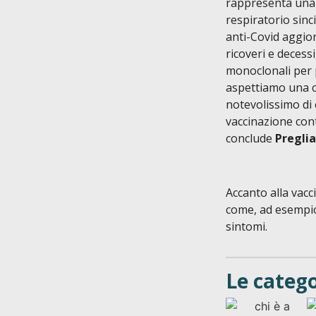
rappresenta una m
respiratorio sinc
anti-Covid aggior
ricoveri e decess
monoclonali per p
aspettiamo una c
notevolissimo di 
vaccinazione cont
conclude
Preglia
Accanto alla vacc
come, ad esempio,
sintomi.
Le categ