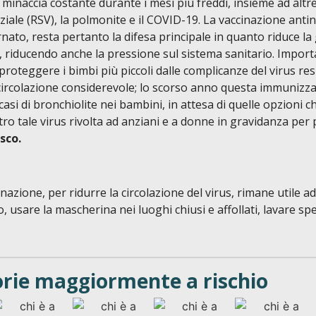
inaccia costante durante i mesi più freddi, insieme ad altre 
iziale (RSV), la polmonite e il COVID-19. La vaccinazione ant
nato, resta pertanto la difesa principale in quanto riduce la g
i, riducendo anche la pressione sul sistema sanitario. Importan
roteggere i bimbi più piccoli dalle complicanze del virus resp
ircolazione considerevole; lo scorso anno questa immunizzaz
casi di bronchiolite nei bambini, in attesa di quelle opzioni 
ro tale virus rivolta ad anziani e a donne in gravidanza per p
sco.
inazione, per ridurre la circolazione del virus, rimane utile
 usare la mascherina nei luoghi chiusi e affollati, lavare s
orie maggiormente a rischio