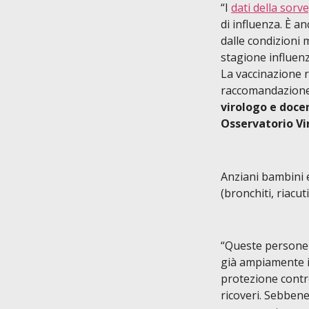
“I
dati della sorv
di influenza. È 
dalle condizioni 
stagione influenz
La vaccinazione r
raccomandazione r
virologo e docen
Osservatorio Vir
Anziani bambini 
(bronchiti, riacut
“Queste persone d
già ampiamente i
protezione contro
ricoveri. Sebbene