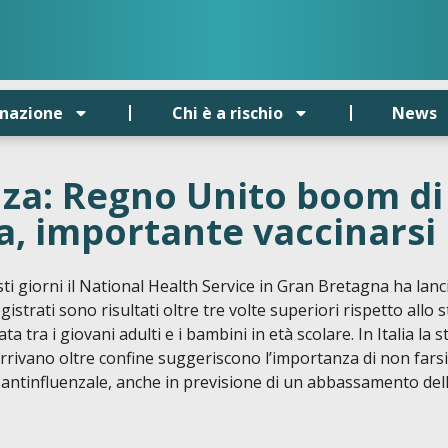
inazione
Chi è a rischio
News
za: Regno Unito boom di c
ta, importante vaccinarsi
sti giorni il National Health Service in Gran Bretagna ha lan
egistrati sono risultati oltre tre volte superiori rispetto all
ata tra i giovani adulti e i bambini in età scolare. In Italia 
 arrivano oltre confine suggeriscono l’importanza di non far
e antinfluenzale, anche in previsione di un abbassamento del