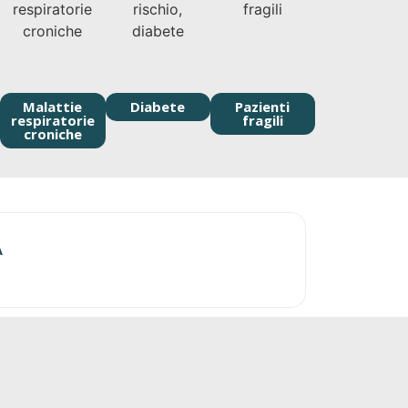
Malattie
Diabete
Pazienti
respiratorie
fragili
croniche
02/04/2026
A
VACCINI ANT
Leggi tut