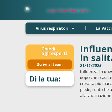
Virus respiratori
La Vacc
Influen
Chiedi
agli esperti
in sali
Scrivi al team
21/11/2025
Influenza. In que
Dì la tua:
dopo che i casi r
crescita più marc
piede, i dati che
alla vaccinazion