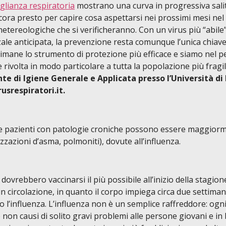
eglianza respiratoria
mostrano una curva in progressiva salit
ancora presto per capire cosa aspettarsi nei prossimi mesi n
metereologiche che si verificheranno. Con un virus più “abile
ale anticipata, la prevenzione resta comunque l’unica chiave p
imane lo strumento di protezione più efficace e siamo nel pe
ivolta in modo particolare a tutta la popolazione più fragi
te di Igiene Generale e Applicata presso l’Università di 
usrespiratori.it.
e pazienti con patologie croniche possono essere maggiorm
izzazioni d’asma, polmoniti), dovute all’influenza.
ovrebbero vaccinarsi il più possibile all’inizio della stagion
n circolazione, in quanto il corpo impiega circa due settima
 l’influenza. L’influenza non è un semplice raffreddore: ogni 
 non causi di solito gravi problemi alle persone giovani e in