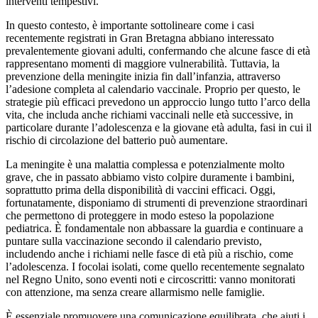
interventi tempestivi.
In questo contesto, è importante sottolineare come i casi
recentemente registrati in Gran Bretagna abbiano interessato
prevalentemente giovani adulti, confermando che alcune fasce di età
rappresentano momenti di maggiore vulnerabilità. Tuttavia, la
prevenzione della meningite inizia fin dall’infanzia, attraverso
l’adesione completa al calendario vaccinale. Proprio per questo, le
strategie più efficaci prevedono un approccio lungo tutto l’arco della
vita, che includa anche richiami vaccinali nelle età successive, in
particolare durante l’adolescenza e la giovane età adulta, fasi in cui il
rischio di circolazione del batterio può aumentare.
La meningite è una malattia complessa e potenzialmente molto
grave, che in passato abbiamo visto colpire duramente i bambini,
soprattutto prima della disponibilità di vaccini efficaci. Oggi,
fortunatamente, disponiamo di strumenti di prevenzione straordinari
che permettono di proteggere in modo esteso la popolazione
pediatrica. È fondamentale non abbassare la guardia e continuare a
puntare sulla vaccinazione secondo il calendario previsto,
includendo anche i richiami nelle fasce di età più a rischio, come
l’adolescenza. I focolai isolati, come quello recentemente segnalato
nel Regno Unito, sono eventi noti e circoscritti: vanno monitorati
con attenzione, ma senza creare allarmismo nelle famiglie.
È essenziale promuovere una comunicazione equilibrata, che aiuti i