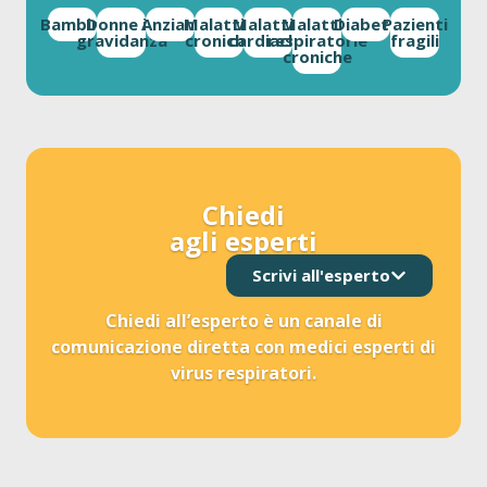
Bambini
Donne in
Anziani
Malattie
Malattie
Malattie
Diabete
Pazienti
gravidanza
croniche
cardiache
respiratorie
fragili
croniche
Chiedi
agli esperti
Scrivi all'esperto
Chiedi all’esperto è un canale di
comunicazione diretta con medici esperti di
virus respiratori.