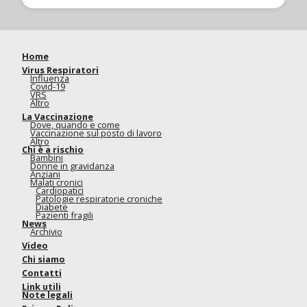
Home
Virus Respiratori
Influenza
Covid-19
VRS
Altro
La Vaccinazione
Dove, quando e come
Vaccinazione sul posto di lavoro
Altro
Chi è a rischio
Bambini
Donne in gravidanza
Anziani
Malati cronici
Cardiopatici
Patologie respiratorie croniche
Diabete
Pazienti fragili
News
Archivio
Video
Chi siamo
Contatti
Link utili
Note legali