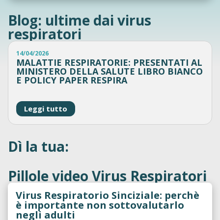
La prevenzione comincia con
Blog: ultime dai virus
pochi comportamenti
respiratori
responsabili
Pochi gesti possono aiutare a prevenire le infezioni
14/04/2026
MALATTIE RESPIRATORIE: PRESENTATI AL
respiratorie.
MINISTERO DELLA SALUTE LIBRO BIANCO
E POLICY PAPER RESPIRA
Scopri quali
Leggi tutto
Dì la tua:
Pillole video Virus Respiratori
Virus Respiratorio Sinciziale: perchè
è importante non sottovalutarlo
negli adulti